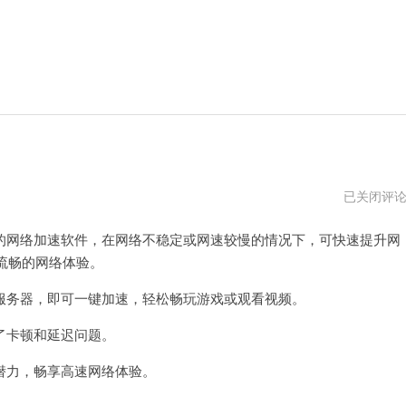
加
已关闭评
速
器
网络加速软件，在网络不稳定或网速较慢的情况下，可快速提升网
国
外
流畅的网络体验。
免
费
版
务器，即可一键加速，轻松畅玩游戏或观看视频。
下
载
卡顿和延迟问题。
安
卓
力，畅享高速网络体验。