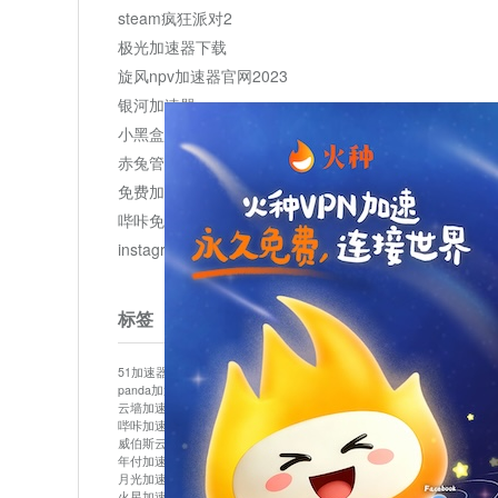
steam疯狂派对2
极光加速器下载
旋风npv加速器官网2023
银河加速器
小黑盒加速器加速
赤兔管理平台
免费加速器
哔咔免费加速服务器
instagram网页版登录入口
标签
51加速器
bitznet
hidecat
i7加速器
kuai500
panda加速器
snap加速器
vp加速器
中信加速器
云墙加速器
云速加速器
几鸡
君越加速器
哔咔加速器
哔咔哔咔加速器
喵云
回锅肉加速器
威伯斯云
小明加速器
小蓝鸟加速器
布谷vp加速器
年付加速器
心阶云
快连
怎么上外网
易飞加速器
月光加速器
机场加速器
松果云
梯子加速器
火星加速器
纸飞机加速器
绿贝加速器
菜鸟加速器