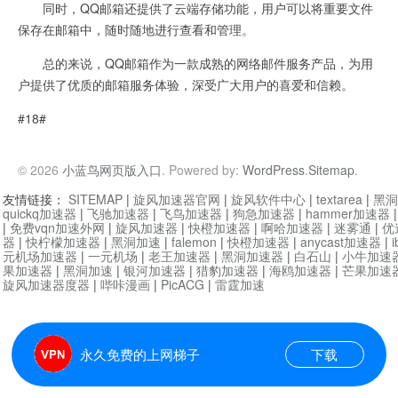
同时，QQ邮箱还提供了云端存储功能，用户可以将重要文件
保存在邮箱中，随时随地进行查看和管理。
总的来说，QQ邮箱作为一款成熟的网络邮件服务产品，为用
户提供了优质的邮箱服务体验，深受广大用户的喜爱和信赖。
#18#
© 2026
小蓝鸟网页版入口
. Powered by:
WordPress
.
Sitemap
.
友情链接：
SITEMAP
|
旋风加速器官网
|
旋风软件中心
|
textarea
|
黑洞
quickq加速器
|
飞驰加速器
|
飞鸟加速器
|
狗急加速器
|
hammer加速器
|
免费vqn加速外网
|
旋风加速器
|
快橙加速器
|
啊哈加速器
|
迷雾通
|
优
器
|
快柠檬加速器
|
黑洞加速
|
falemon
|
快橙加速器
|
anycast加速器
|
i
元机场加速器
|
一元机场
|
老王加速器
|
黑洞加速器
|
白石山
|
小牛加速
果加速器
|
黑洞加速
|
银河加速器
|
猎豹加速器
|
海鸥加速器
|
芒果加速
旋风加速器度器
|
哔咔漫画
|
PicACG
|
雷霆加速
永久免费的上网梯子
下载