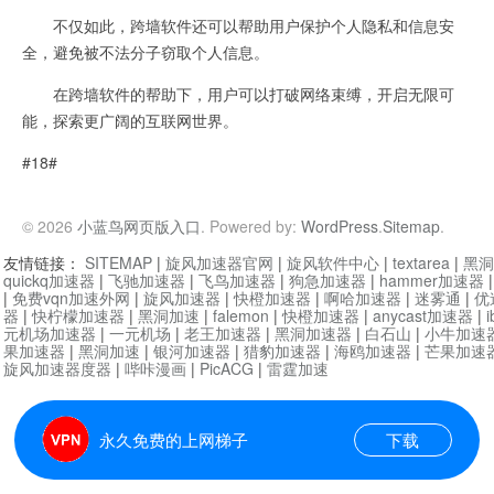
不仅如此，跨墙软件还可以帮助用户保护个人隐私和信息安
全，避免被不法分子窃取个人信息。
在跨墙软件的帮助下，用户可以打破网络束缚，开启无限可
能，探索更广阔的互联网世界。
#18#
© 2026
小蓝鸟网页版入口
. Powered by:
WordPress
.
Sitemap
.
友情链接：
SITEMAP
|
旋风加速器官网
|
旋风软件中心
|
textarea
|
黑洞
quickq加速器
|
飞驰加速器
|
飞鸟加速器
|
狗急加速器
|
hammer加速器
|
免费vqn加速外网
|
旋风加速器
|
快橙加速器
|
啊哈加速器
|
迷雾通
|
优
器
|
快柠檬加速器
|
黑洞加速
|
falemon
|
快橙加速器
|
anycast加速器
|
i
元机场加速器
|
一元机场
|
老王加速器
|
黑洞加速器
|
白石山
|
小牛加速
果加速器
|
黑洞加速
|
银河加速器
|
猎豹加速器
|
海鸥加速器
|
芒果加速
旋风加速器度器
|
哔咔漫画
|
PicACG
|
雷霆加速
永久免费的上网梯子
下载