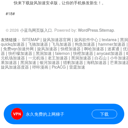
快来下载旋风加速安卓版，让你的手机焕发新生！。
#18#
© 2026
小蓝鸟网页版入口
. Powered by:
WordPress
.
Sitemap
.
友情链接：
SITEMAP
|
旋风加速器官网
|
旋风软件中心
|
textarea
|
黑洞
quickq加速器
|
飞驰加速器
|
飞鸟加速器
|
狗急加速器
|
hammer加速器
|
免费vqn加速外网
|
旋风加速器
|
快橙加速器
|
啊哈加速器
|
迷雾通
|
优
器
|
快柠檬加速器
|
黑洞加速
|
falemon
|
快橙加速器
|
anycast加速器
|
i
元机场加速器
|
一元机场
|
老王加速器
|
黑洞加速器
|
白石山
|
小牛加速
果加速器
|
黑洞加速
|
银河加速器
|
猎豹加速器
|
海鸥加速器
|
芒果加速
旋风加速器度器
|
哔咔漫画
|
PicACG
|
雷霆加速
永久免费的上网梯子
下载