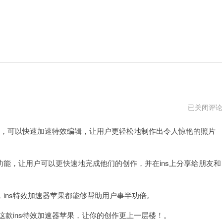
ins
已关闭评
加
速
具，可以快速加速特效编辑，让用户更轻松地制作出令人惊艳的照片
器
苹
果
，让用户可以更快速地完成他们的创作，并在ins上分享给朋友和
ns特效加速器苹果都能够帮助用户事半功倍。
款ins特效加速器苹果，让你的创作更上一层楼！。