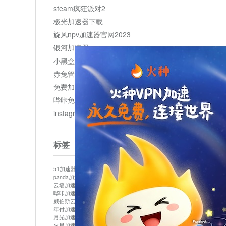
steam疯狂派对2
极光加速器下载
旋风npv加速器官网2023
银河加速器
小黑盒加速器加速
赤兔管理平台
免费加速器
哔咔免费加速服务器
instagram网页版登录入口
标签
51加速器
bitznet
hidecat
i7加速器
kuai500
panda加速器
snap加速器
vp加速器
中信加速器
云墙加速器
云速加速器
几鸡
君越加速器
哔咔加速器
哔咔哔咔加速器
喵云
回锅肉加速器
威伯斯云
小明加速器
小蓝鸟加速器
布谷vp加速器
年付加速器
心阶云
快连
怎么上外网
易飞加速器
月光加速器
机场加速器
松果云
梯子加速器
火星加速器
纸飞机加速器
绿贝加速器
菜鸟加速器