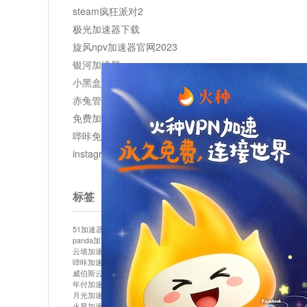
steam疯狂派对2
极光加速器下载
旋风npv加速器官网2023
银河加速器
小黑盒加速器加速
赤兔管理平台
免费加速器
哔咔免费加速服务器
instagram网页版登录入口
标签
51加速器
bitznet
hidecat
i7加速器
kuai500
panda加速器
snap加速器
vp加速器
中信加速器
云墙加速器
云速加速器
几鸡
君越加速器
哔咔加速器
哔咔哔咔加速器
喵云
回锅肉加速器
威伯斯云
小明加速器
小蓝鸟加速器
布谷vp加速器
年付加速器
心阶云
快连
怎么上外网
易飞加速器
月光加速器
机场加速器
松果云
梯子加速器
火星加速器
纸飞机加速器
绿贝加速器
菜鸟加速器