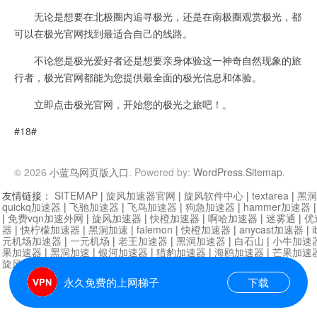
无论是想要在北极圈内追寻极光，还是在南极圈观赏极光，都
可以在极光官网找到最适合自己的线路。
不论您是极光爱好者还是想要亲身体验这一神奇自然现象的旅
行者，极光官网都能为您提供最全面的极光信息和体验。
立即点击极光官网，开始您的极光之旅吧！。
#18#
© 2026
小蓝鸟网页版入口
. Powered by:
WordPress
.
Sitemap
.
友情链接：
SITEMAP
|
旋风加速器官网
|
旋风软件中心
|
textarea
|
黑洞
quickq加速器
|
飞驰加速器
|
飞鸟加速器
|
狗急加速器
|
hammer加速器
|
免费vqn加速外网
|
旋风加速器
|
快橙加速器
|
啊哈加速器
|
迷雾通
|
优
器
|
快柠檬加速器
|
黑洞加速
|
falemon
|
快橙加速器
|
anycast加速器
|
i
元机场加速器
|
一元机场
|
老王加速器
|
黑洞加速器
|
白石山
|
小牛加速
果加速器
|
黑洞加速
|
银河加速器
|
猎豹加速器
|
海鸥加速器
|
芒果加速
旋风加速器度器
|
哔咔漫画
|
PicACG
|
雷霆加速
永久免费的上网梯子
下载