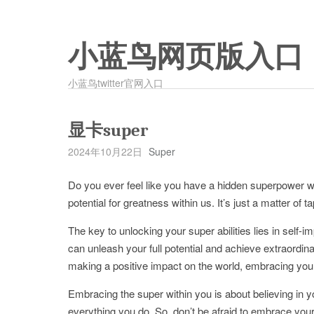
小蓝鸟网页版入口
小蓝鸟twitter官网入口
显卡super
2024年10月22日
Super
Do you ever feel like you have a hidden superpower wit
potential for greatness within us. It’s just a matter of
The key to unlocking your super abilities lies in sel
can unleash your full potential and achieve extraordin
making a positive impact on the world, embracing your s
Embracing the super within you is about believing in yo
everything you do. So, don’t be afraid to embrace your 