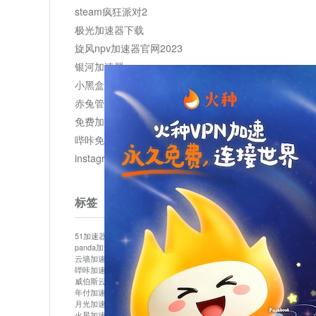
steam疯狂派对2
极光加速器下载
旋风npv加速器官网2023
银河加速器
小黑盒加速器加速
赤兔管理平台
免费加速器
哔咔免费加速服务器
instagram网页版登录入口
标签
51加速器
bitznet
hidecat
i7加速器
kuai500
panda加速器
snap加速器
vp加速器
中信加速器
云墙加速器
云速加速器
几鸡
君越加速器
哔咔加速器
哔咔哔咔加速器
喵云
回锅肉加速器
威伯斯云
小明加速器
小蓝鸟加速器
布谷vp加速器
年付加速器
心阶云
快连
怎么上外网
易飞加速器
月光加速器
机场加速器
松果云
梯子加速器
火星加速器
纸飞机加速器
绿贝加速器
菜鸟加速器