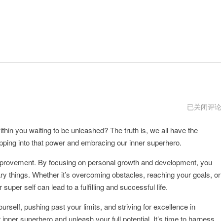
显
已关闭评
卡
super
hin you waiting to be unleashed? The truth is, we all have the
 tapping into that power and embracing our inner superhero.
f-improvement. By focusing on personal growth and development, you
ary things. Whether it’s overcoming obstacles, reaching your goals, or
uper self can lead to a fulfilling and successful life.
urself, pushing past your limits, and striving for excellence in
inner superhero and unleash your full potential. It’s time to harness