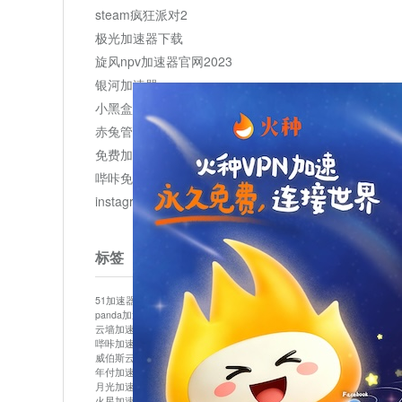
steam疯狂派对2
极光加速器下载
旋风npv加速器官网2023
银河加速器
小黑盒加速器加速
赤兔管理平台
免费加速器
哔咔免费加速服务器
instagram网页版登录入口
标签
51加速器
bitznet
hidecat
i7加速器
kuai500
panda加速器
snap加速器
vp加速器
中信加速器
云墙加速器
云速加速器
几鸡
君越加速器
哔咔加速器
哔咔哔咔加速器
喵云
回锅肉加速器
威伯斯云
小明加速器
小蓝鸟加速器
布谷vp加速器
年付加速器
心阶云
快连
怎么上外网
易飞加速器
月光加速器
机场加速器
松果云
梯子加速器
火星加速器
纸飞机加速器
绿贝加速器
菜鸟加速器