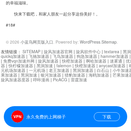
的幸福滋味。
快来下载吧，和家人朋友一起分享这份美好！。
#18#
© 2026
小蓝鸟网页版入口
. Powered by:
WordPress
.
Sitemap
.
友情链接：
SITEMAP
|
旋风加速器官网
|
旋风软件中心
|
textarea
|
黑洞
quickq加速器
|
飞驰加速器
|
飞鸟加速器
|
狗急加速器
|
hammer加速器
|
免费vqn加速外网
|
旋风加速器
|
快橙加速器
|
啊哈加速器
|
迷雾通
|
优
器
|
快柠檬加速器
|
黑洞加速
|
falemon
|
快橙加速器
|
anycast加速器
|
i
元机场加速器
|
一元机场
|
老王加速器
|
黑洞加速器
|
白石山
|
小牛加速
果加速器
|
黑洞加速
|
银河加速器
|
猎豹加速器
|
海鸥加速器
|
芒果加速
旋风加速器度器
|
哔咔漫画
|
PicACG
|
雷霆加速
永久免费的上网梯子
下载