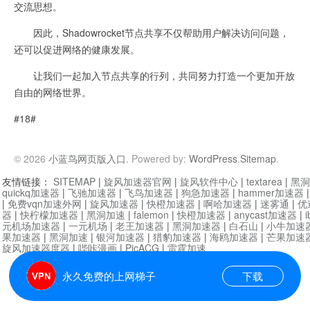
交流思想。
因此，Shadowrocket节点共享不仅帮助用户解决访问问题，
还可以促进网络的健康发展。
让我们一起加入节点共享的行列，共同努力打造一个更加开放
自由的网络世界。
#18#
© 2026
小蓝鸟网页版入口
. Powered by:
WordPress
.
Sitemap
.
友情链接：
SITEMAP
|
旋风加速器官网
|
旋风软件中心
|
textarea
|
黑洞
quickq加速器
|
飞驰加速器
|
飞鸟加速器
|
狗急加速器
|
hammer加速器
|
免费vqn加速外网
|
旋风加速器
|
快橙加速器
|
啊哈加速器
|
迷雾通
|
优
器
|
快柠檬加速器
|
黑洞加速
|
falemon
|
快橙加速器
|
anycast加速器
|
i
元机场加速器
|
一元机场
|
老王加速器
|
黑洞加速器
|
白石山
|
小牛加速
果加速器
|
黑洞加速
|
银河加速器
|
猎豹加速器
|
海鸥加速器
|
芒果加速
旋风加速器度器
|
哔咔漫画
|
PicACG
|
雷霆加速
永久免费的上网梯子
下载