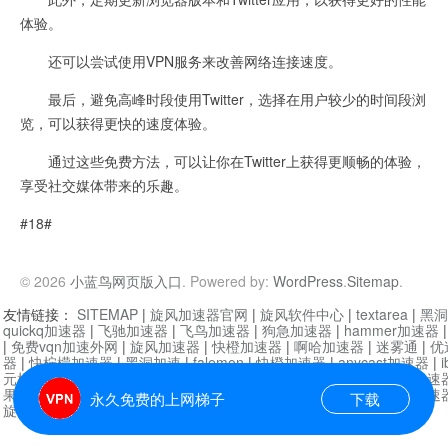
体验。
还可以尝试使用VPN服务来改善网络连接速度。
最后，避免高峰时段使用Twitter，选择在用户较少的时间段浏
览，可以获得更快的速度体验。
通过这些免费方法，可以让你在Twitter上获得更顺畅的体验，
享受社交媒体带来的乐趣。
#18#
© 2026
小蓝鸟网页版入口
. Powered by:
WordPress
.
Sitemap
.
友情链接：
SITEMAP
|
旋风加速器官网
|
旋风软件中心
|
textarea
|
黑洞
quickq加速器
|
飞驰加速器
|
飞鸟加速器
|
狗急加速器
|
hammer加速器
|
免费vqn加速外网
|
旋风加速器
|
快橙加速器
|
啊哈加速器
|
迷雾通
|
优
器
|
快柠檬加速器
|
黑洞加速
|
falemon
|
快橙加速器
|
anycast加速器
|
i
元机场加速器
|
一元机场
|
老王加速器
|
黑洞加速器
|
白石山
|
小牛加速
果加速器
|
黑洞加速
|
银河加速器
|
猎豹加速器
|
海鸥加速器
|
芒果加速
永久免费的上网梯子
下载
旋风加速器度器
|
哔咔漫画
|
PicACG
|
雷霆加速