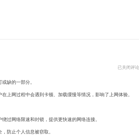
迷
已关闭评
雾
通
可或缺的一部分。
加
速
器
在上网过程中会遇到卡顿、加载缓慢等情况，影响了上网体验。
绕过网络限速和封锁，提供更快速的网络连接。
，防止个人信息被窃取。