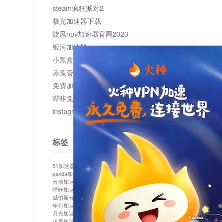
steam疯狂派对2
极光加速器下载
旋风npv加速器官网2023
银河加速器
小黑盒加速器加速
赤兔管理平台
免费加速器
哔咔免费加速服务器
instagram网页版登录入口
标签
51加速器
bitznet
hidecat
i7加速器
kuai500
panda加速器
snap加速器
vp加速器
中信加速器
云墙加速器
云速加速器
几鸡
君越加速器
哔咔加速器
哔咔哔咔加速器
喵云
回锅肉加速器
威伯斯云
小明加速器
小蓝鸟加速器
布谷vp加速器
年付加速器
心阶云
快连
怎么上外网
易飞加速器
月光加速器
机场加速器
松果云
梯子加速器
火星加速器
纸飞机加速器
绿贝加速器
菜鸟加速器