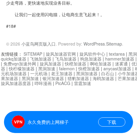
少走弯路，更快速地实现业务目标。
让我们一起使用闪电猫，让电商生意飞起来！。
#18#
© 2026
小蓝鸟网页版入口
. Powered by:
WordPress
.
Sitemap
.
友情链接：
SITEMAP
|
旋风加速器官网
|
旋风软件中心
|
textarea
|
黑洞
quickq加速器
|
飞驰加速器
|
飞鸟加速器
|
狗急加速器
|
hammer加速器
|
免费vqn加速外网
|
旋风加速器
|
快橙加速器
|
啊哈加速器
|
迷雾通
|
优
器
|
快柠檬加速器
|
黑洞加速
|
falemon
|
快橙加速器
|
anycast加速器
|
i
元机场加速器
|
一元机场
|
老王加速器
|
黑洞加速器
|
白石山
|
小牛加速
果加速器
|
黑洞加速
|
银河加速器
|
猎豹加速器
|
海鸥加速器
|
芒果加速
旋风加速器度器
|
哔咔漫画
|
PicACG
|
雷霆加速
永久免费的上网梯子
下载