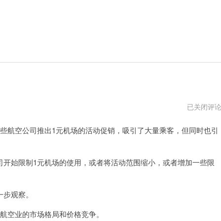
一
已关闭评
元
机
些航空公司推出1元机场的活动促销，吸引了大量乘客，但同时也引
场
停
车
怎
么
开始限制1元机场的使用，或者将活动范围缩小，或者增加一些限
用
一步观察。
航空业的市场格局和价格竞争。