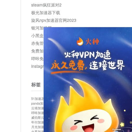
steam疯狂派对2
极光加速器下载
旋风npv加速器官网2023
银河加速器
小黑盒加速器加速
赤兔管理平台
免费加速器
哔咔免费加速服务器
instagram网页版登录入口
标签
51加速器
bitznet
hidecat
i7加速器
kuai500
panda加速器
snap加速器
vp加速器
中信加速器
云墙加速器
云速加速器
几鸡
君越加速器
哔咔加速器
哔咔哔咔加速器
喵云
回锅肉加速器
威伯斯云
小明加速器
小蓝鸟加速器
布谷vp加速器
年付加速器
心阶云
快连
怎么上外网
易飞加速器
月光加速器
机场加速器
松果云
梯子加速器
火星加速器
纸飞机加速器
绿贝加速器
菜鸟加速器