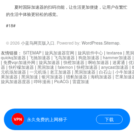
夏时国际加速器的扫码功能，让生活更加便捷，让用户在繁忙
的生活中体验更轻松的感觉。
#18#
© 2026
小蓝鸟网页版入口
. Powered by:
WordPress
.
Sitemap
.
友情链接：
SITEMAP
|
旋风加速器官网
|
旋风软件中心
|
textarea
|
黑洞
quickq加速器
|
飞驰加速器
|
飞鸟加速器
|
狗急加速器
|
hammer加速器
|
免费vqn加速外网
|
旋风加速器
|
快橙加速器
|
啊哈加速器
|
迷雾通
|
优
器
|
快柠檬加速器
|
黑洞加速
|
falemon
|
快橙加速器
|
anycast加速器
|
i
元机场加速器
|
一元机场
|
老王加速器
|
黑洞加速器
|
白石山
|
小牛加速
果加速器
|
黑洞加速
|
银河加速器
|
猎豹加速器
|
海鸥加速器
|
芒果加速
旋风加速器度器
|
哔咔漫画
|
PicACG
|
雷霆加速
永久免费的上网梯子
下载