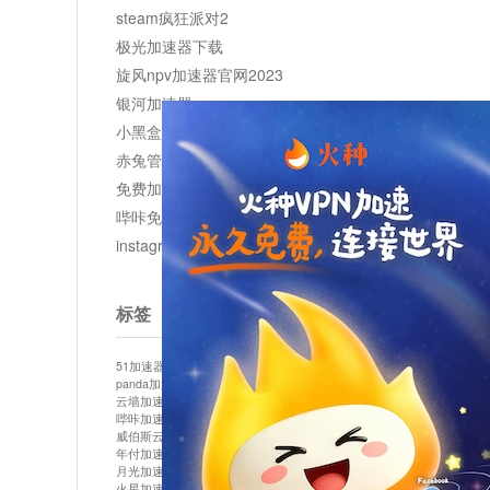
steam疯狂派对2
极光加速器下载
旋风npv加速器官网2023
银河加速器
小黑盒加速器加速
赤兔管理平台
免费加速器
哔咔免费加速服务器
instagram网页版登录入口
标签
51加速器
bitznet
hidecat
i7加速器
kuai500
panda加速器
snap加速器
vp加速器
中信加速器
云墙加速器
云速加速器
几鸡
君越加速器
哔咔加速器
哔咔哔咔加速器
喵云
回锅肉加速器
威伯斯云
小明加速器
小蓝鸟加速器
布谷vp加速器
年付加速器
心阶云
快连
怎么上外网
易飞加速器
月光加速器
机场加速器
松果云
梯子加速器
火星加速器
纸飞机加速器
绿贝加速器
菜鸟加速器