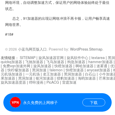
网络环境，自动调整加速方式，保证用户的网络体验始终处于最佳
状态。
总之，91加速器的出现让网络冲浪不再卡顿，让用户畅享高速
网络世界。
#18#
© 2026
小蓝鸟网页版入口
. Powered by:
WordPress
.
Sitemap
.
友情链接：
SITEMAP
|
旋风加速器官网
|
旋风软件中心
|
textarea
|
黑洞
quickq加速器
|
飞驰加速器
|
飞鸟加速器
|
狗急加速器
|
hammer加速器
|
免费vqn加速外网
|
旋风加速器
|
快橙加速器
|
啊哈加速器
|
迷雾通
|
优
器
|
快柠檬加速器
|
黑洞加速
|
falemon
|
快橙加速器
|
anycast加速器
|
i
元机场加速器
|
一元机场
|
老王加速器
|
黑洞加速器
|
白石山
|
小牛加速
果加速器
|
黑洞加速
|
银河加速器
|
猎豹加速器
|
海鸥加速器
|
芒果加速
旋风加速器度器
|
哔咔漫画
|
PicACG
|
雷霆加速
永久免费的上网梯子
下载