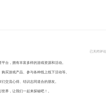
暴
已关闭评
雪
国
平台，拥有丰富多样的游戏资源和活动。
服
官
网
购买游戏产品、参与各种线上线下活动等。
入
口
们交流心得、结识志同道合的朋友。
世界，让我们一起来探秘吧！。