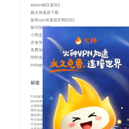
steam疯狂派对2
极光加速器下载
旋风npv加速器官网2023
银河加速器
小黑盒加速器加速
赤兔管理平台
免费加速器
哔咔免费加速服务器
instagram网页版登录入口
标签
51加速器
bitznet
hidecat
i7加速器
kuai500
panda加速器
snap加速器
vp加速器
中信加速器
云墙加速器
云速加速器
几鸡
君越加速器
哔咔加速器
哔咔哔咔加速器
喵云
回锅肉加速器
威伯斯云
小明加速器
小蓝鸟加速器
布谷vp加速器
年付加速器
心阶云
快连
怎么上外网
易飞加速器
月光加速器
机场加速器
松果云
梯子加速器
火星加速器
纸飞机加速器
绿贝加速器
菜鸟加速器