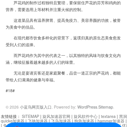
芦花鸡的制作过程独特且繁琐，要保留住芦花的芬芳和鸡肉的
营养，需要选用上等材料并注重火候的控制。
这道菜品具有温养脾胃、提高免疫力、美容养颜的功效，被誉
为美食中的佳品。
在现代都市饮食多样化的背景下，返璞归真的原生态美食愈发
受到人们的追捧。
而芦花鸡作为其中的代表之一，以其独特的风味与饮食文化内
涵，继续征服着越来越多的人们的味蕾。
无论是宴请宾客还是家庭聚餐，品尝一道正宗的芦花鸡，都能
带给人们满满的健康与幸福。
#18#
© 2026
小蓝鸟网页版入口
. Powered by:
WordPress
.
Sitemap
.
友情链接：
SITEMAP
|
旋风加速器官网
|
旋风软件中心
|
textarea
|
黑洞
quickq加速器
|
飞驰加速器
|
飞鸟加速器
|
狗急加速器
|
hammer加速器
|
免费vqn加速外网
|
旋风加速器
|
快橙加速器
|
啊哈加速器
|
迷雾通
|
优