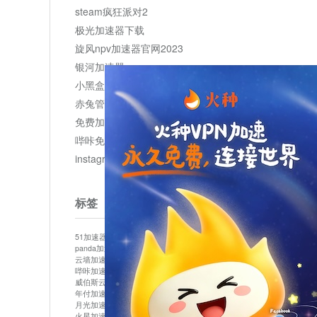
steam疯狂派对2
极光加速器下载
旋风npv加速器官网2023
银河加速器
小黑盒加速器加速
赤兔管理平台
免费加速器
哔咔免费加速服务器
instagram网页版登录入口
标签
51加速器
bitznet
hidecat
i7加速器
kuai500
panda加速器
snap加速器
vp加速器
中信加速器
云墙加速器
云速加速器
几鸡
君越加速器
哔咔加速器
哔咔哔咔加速器
喵云
回锅肉加速器
威伯斯云
小明加速器
小蓝鸟加速器
布谷vp加速器
年付加速器
心阶云
快连
怎么上外网
易飞加速器
月光加速器
机场加速器
松果云
梯子加速器
火星加速器
纸飞机加速器
绿贝加速器
菜鸟加速器