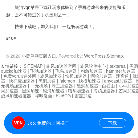
银河vqn苹果下载让玩家体验到了手机游戏带来的便捷和乐
趣，是不可错过的手机应用之一。
快来下载吧，加入我们，一起畅玩游戏！。
#18#
© 2026
小蓝鸟网页版入口
. Powered by:
WordPress
.
Sitemap
.
友情链接：
SITEMAP
|
旋风加速器官网
|
旋风软件中心
|
textarea
|
黑洞
quickq加速器
|
飞驰加速器
|
飞鸟加速器
|
狗急加速器
|
hammer加速器
|
免费vqn加速外网
|
旋风加速器
|
快橙加速器
|
啊哈加速器
|
迷雾通
|
优
器
|
快柠檬加速器
|
黑洞加速
|
falemon
|
快橙加速器
|
anycast加速器
|
i
元机场加速器
|
一元机场
|
老王加速器
|
黑洞加速器
|
白石山
|
小牛加速
果加速器
|
黑洞加速
|
银河加速器
|
猎豹加速器
|
海鸥加速器
|
芒果加速
旋风加速器度器
|
哔咔漫画
|
PicACG
|
雷霆加速
永久免费的上网梯子
下载