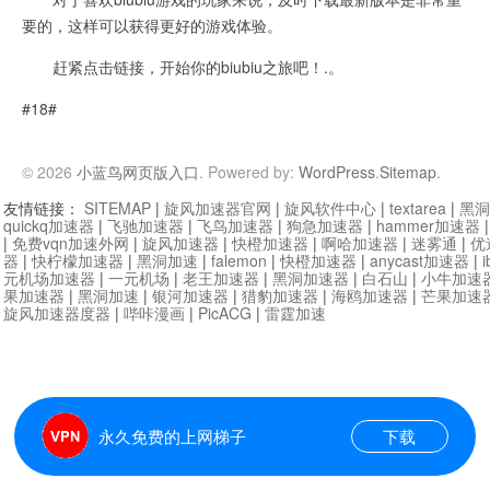
要的，这样可以获得更好的游戏体验。
赶紧点击链接，开始你的biubiu之旅吧！.。
#18#
© 2026
小蓝鸟网页版入口
. Powered by:
WordPress
.
Sitemap
.
友情链接：
SITEMAP
|
旋风加速器官网
|
旋风软件中心
|
textarea
|
黑洞
quickq加速器
|
飞驰加速器
|
飞鸟加速器
|
狗急加速器
|
hammer加速器
|
免费vqn加速外网
|
旋风加速器
|
快橙加速器
|
啊哈加速器
|
迷雾通
|
优
器
|
快柠檬加速器
|
黑洞加速
|
falemon
|
快橙加速器
|
anycast加速器
|
i
元机场加速器
|
一元机场
|
老王加速器
|
黑洞加速器
|
白石山
|
小牛加速
果加速器
|
黑洞加速
|
银河加速器
|
猎豹加速器
|
海鸥加速器
|
芒果加速
旋风加速器度器
|
哔咔漫画
|
PicACG
|
雷霆加速
永久免费的上网梯子
下载