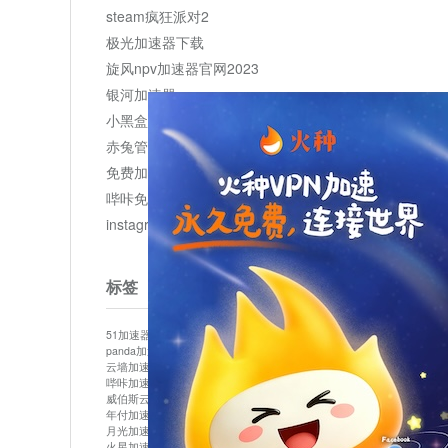
steam疯狂派对2
极光加速器下载
旋风npv加速器官网2023
银河加速器
小黑盒加速器加速
赤兔管理平台
免费加速器
哔咔免费加速服务器
instagram网页版登录入口
标签
51加速器
bitznet
hidecat
i7加速器
kuai500
panda加速器
snap加速器
vp加速器
中信加速器
云墙加速器
云速加速器
几鸡
君越加速器
哔咔加速器
哔咔哔咔加速器
喵云
回锅肉加速器
威伯斯云
小明加速器
小蓝鸟加速器
布谷vp加速器
年付加速器
心阶云
快连
怎么上外网
易飞加速器
月光加速器
机场加速器
松果云
梯子加速器
火星加速器
纸飞机加速器
绿贝加速器
菜鸟加速器