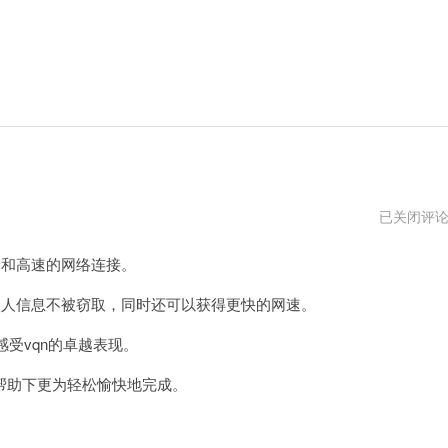
免
已关闭评
费
vp
和高速的网络连接。
试
用
7
人信息不被窃取，同时还可以获得更快的网速。
天
受vqn的卓越表现。
助下更为轻松愉快地完成。