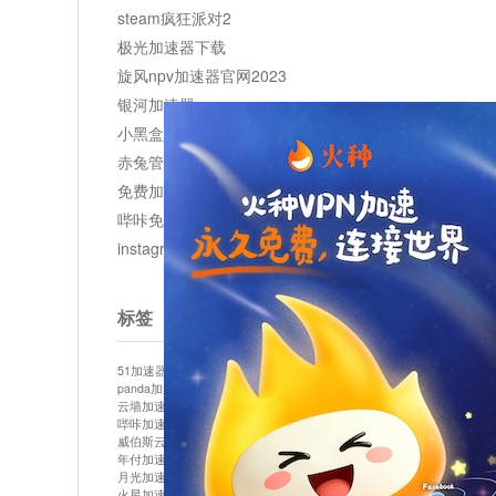
steam疯狂派对2
极光加速器下载
旋风npv加速器官网2023
银河加速器
小黑盒加速器加速
赤兔管理平台
免费加速器
哔咔免费加速服务器
instagram网页版登录入口
标签
51加速器
bitznet
hidecat
i7加速器
kuai500
panda加速器
snap加速器
vp加速器
中信加速器
云墙加速器
云速加速器
几鸡
君越加速器
哔咔加速器
哔咔哔咔加速器
喵云
回锅肉加速器
威伯斯云
小明加速器
小蓝鸟加速器
布谷vp加速器
年付加速器
心阶云
快连
怎么上外网
易飞加速器
月光加速器
机场加速器
松果云
梯子加速器
火星加速器
纸飞机加速器
绿贝加速器
菜鸟加速器