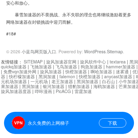
安心和放心。
暴雪加速器的不畏挑战、永不失联的理念也将继续激励着更多
网络加速器在封锁挑战中迎刃而解。
#18#
© 2026
小蓝鸟网页版入口
. Powered by:
WordPress
.
Sitemap
.
友情链接：
SITEMAP
|
旋风加速器官网
|
旋风软件中心
|
textarea
|
黑洞
quickq加速器
|
飞驰加速器
|
飞鸟加速器
|
狗急加速器
|
hammer加速器
|
免费vqn加速外网
|
旋风加速器
|
快橙加速器
|
啊哈加速器
|
迷雾通
|
优
器
|
快柠檬加速器
|
黑洞加速
|
falemon
|
快橙加速器
|
anycast加速器
|
i
元机场加速器
|
一元机场
|
老王加速器
|
黑洞加速器
|
白石山
|
小牛加速
果加速器
|
黑洞加速
|
银河加速器
|
猎豹加速器
|
海鸥加速器
|
芒果加速
旋风加速器度器
|
哔咔漫画
|
PicACG
|
雷霆加速
永久免费的上网梯子
下载