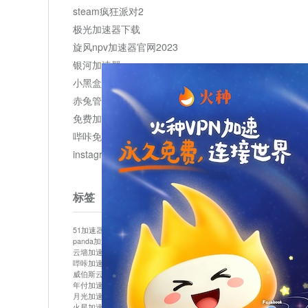
steam疯狂派对2
极光加速器下载
旋风npv加速器官网2023
银河加速器
小黑盒加速器加速
赤兔管理平台
免费加速器
哔咔免费加速服务器
instagram网页版登录入口
标签
51加速器
bitznet
hidecat
i7加速器
kuai500
panda加速器
snap加速器
vp加速器
中信加速器
云墙加速器
云速加速器
几鸡
君越加速器
哔咔加速器
哔咔哔咔加速器
喵云
回锅肉加速器
威伯斯云
小明加速器
小蓝鸟加速器
布谷vp加速器
年付加速器
心阶云
快连
怎么上外网
易飞加速器
月光加速器
机场加速器
松果云
梯子加速器
火星加速器
纸飞机加速器
绿贝加速器
菜鸟加速器