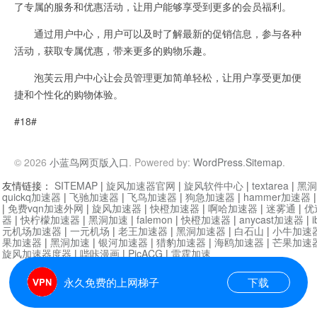
了专属的服务和优惠活动，让用户能够享受到更多的会员福利。
通过用户中心，用户可以及时了解最新的促销信息，参与各种
活动，获取专属优惠，带来更多的购物乐趣。
泡芙云用户中心让会员管理更加简单轻松，让用户享受更加便
捷和个性化的购物体验。
#18#
© 2026
小蓝鸟网页版入口
. Powered by:
WordPress
.
Sitemap
.
友情链接：
SITEMAP
|
旋风加速器官网
|
旋风软件中心
|
textarea
|
黑洞
quickq加速器
|
飞驰加速器
|
飞鸟加速器
|
狗急加速器
|
hammer加速器
|
免费vqn加速外网
|
旋风加速器
|
快橙加速器
|
啊哈加速器
|
迷雾通
|
优
器
|
快柠檬加速器
|
黑洞加速
|
falemon
|
快橙加速器
|
anycast加速器
|
i
元机场加速器
|
一元机场
|
老王加速器
|
黑洞加速器
|
白石山
|
小牛加速
果加速器
|
黑洞加速
|
银河加速器
|
猎豹加速器
|
海鸥加速器
|
芒果加速
旋风加速器度器
|
哔咔漫画
|
PicACG
|
雷霆加速
永久免费的上网梯子
下载