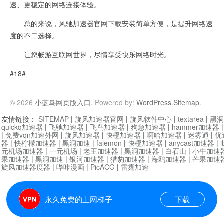
速、更稳定的网络连接体验。
总的来说，风驰加速器官网下载安装简单方便，是提升网络速
度的不二选择。
让您畅游互联网世界，尽情享受快乐网络时光。
#18#
© 2026
小蓝鸟网页版入口
. Powered by:
WordPress
.
Sitemap
.
友情链接：
SITEMAP
|
旋风加速器官网
|
旋风软件中心
|
textarea
|
黑洞
quickq加速器
|
飞驰加速器
|
飞鸟加速器
|
狗急加速器
|
hammer加速器
|
免费vqn加速外网
|
旋风加速器
|
快橙加速器
|
啊哈加速器
|
迷雾通
|
优
器
|
快柠檬加速器
|
黑洞加速
|
falemon
|
快橙加速器
|
anycast加速器
|
i
元机场加速器
|
一元机场
|
老王加速器
|
黑洞加速器
|
白石山
|
小牛加速
果加速器
|
黑洞加速
|
银河加速器
|
猎豹加速器
|
海鸥加速器
|
芒果加速
旋风加速器度器
|
哔咔漫画
|
PicACG
|
雷霆加速
永久免费的上网梯子
下载