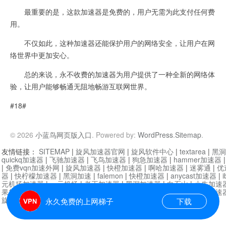
最重要的是，这款加速器是免费的，用户无需为此支付任何费
用。
不仅如此，这种加速器还能保护用户的网络安全，让用户在网
络世界中更加安心。
总的来说，永不收费的加速器为用户提供了一种全新的网络体
验，让用户能够畅通无阻地畅游互联网世界。
#18#
© 2026
小蓝鸟网页版入口
. Powered by:
WordPress
.
Sitemap
.
友情链接：
SITEMAP
|
旋风加速器官网
|
旋风软件中心
|
textarea
|
黑洞
quickq加速器
|
飞驰加速器
|
飞鸟加速器
|
狗急加速器
|
hammer加速器
|
免费vqn加速外网
|
旋风加速器
|
快橙加速器
|
啊哈加速器
|
迷雾通
|
优
器
|
快柠檬加速器
|
黑洞加速
|
falemon
|
快橙加速器
|
anycast加速器
|
i
元机场加速器
|
一元机场
|
老王加速器
|
黑洞加速器
|
白石山
|
小牛加速
果加速器
|
黑洞加速
|
银河加速器
|
猎豹加速器
|
海鸥加速器
|
芒果加速
旋风加速器度器
|
哔咔漫画
|
PicACG
|
雷霆加速
永久免费的上网梯子
下载