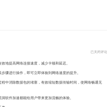
黑
已关闭评
洞
加
效地提高网络连接速度，减少卡顿和延迟。
速
app
下
步骤进行操作，即可立即体验到网络速度的提升。
载
程中消除数据包的堵塞，有效缩短数据传输时间，使网络畅通无
洞软件加速都能给用户带来更加流畅的体验。