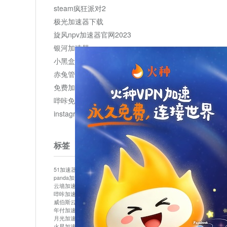
steam疯狂派对2
极光加速器下载
旋风npv加速器官网2023
银河加速器
小黑盒加速器加速
赤兔管理平台
免费加速器
哔咔免费加速服务器
instagram网页版登录入口
标签
51加速器
bitznet
hidecat
i7加速器
kuai500
panda加速器
snap加速器
vp加速器
中信加速器
云墙加速器
云速加速器
几鸡
君越加速器
哔咔加速器
哔咔哔咔加速器
喵云
回锅肉加速器
威伯斯云
小明加速器
小蓝鸟加速器
布谷vp加速器
年付加速器
心阶云
快连
怎么上外网
易飞加速器
月光加速器
机场加速器
松果云
梯子加速器
火星加速器
纸飞机加速器
绿贝加速器
菜鸟加速器