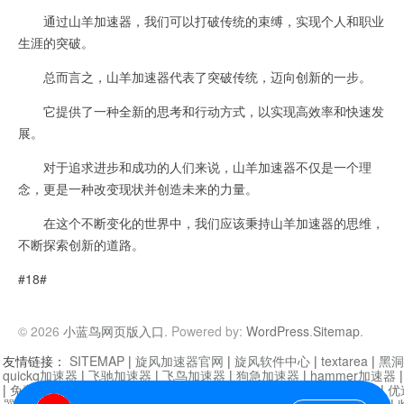
通过山羊加速器，我们可以打破传统的束缚，实现个人和职业
生涯的突破。
总而言之，山羊加速器代表了突破传统，迈向创新的一步。
它提供了一种全新的思考和行动方式，以实现高效率和快速发
展。
对于追求进步和成功的人们来说，山羊加速器不仅是一个理
念，更是一种改变现状并创造未来的力量。
在这个不断变化的世界中，我们应该秉持山羊加速器的思维，
不断探索创新的道路。
#18#
© 2026
小蓝鸟网页版入口
. Powered by:
WordPress
.
Sitemap
.
友情链接：
SITEMAP
|
旋风加速器官网
|
旋风软件中心
|
textarea
|
黑洞
quickq加速器
|
飞驰加速器
|
飞鸟加速器
|
狗急加速器
|
hammer加速器
|
免费vqn加速外网
|
旋风加速器
|
快橙加速器
|
啊哈加速器
|
迷雾通
|
优