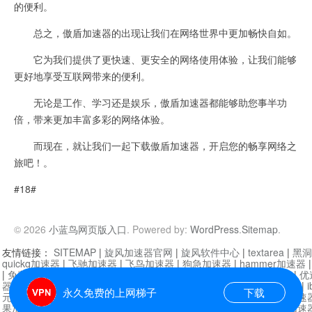
的便利。
总之，傲盾加速器的出现让我们在网络世界中更加畅快自如。
它为我们提供了更快速、更安全的网络使用体验，让我们能够
更好地享受互联网带来的便利。
无论是工作、学习还是娱乐，傲盾加速器都能够助您事半功
倍，带来更加丰富多彩的网络体验。
而现在，就让我们一起下载傲盾加速器，开启您的畅享网络之
旅吧！。
#18#
© 2026
小蓝鸟网页版入口
. Powered by:
WordPress
.
Sitemap
.
友情链接：
SITEMAP
|
旋风加速器官网
|
旋风软件中心
|
textarea
|
黑洞
quickq加速器
|
飞驰加速器
|
飞鸟加速器
|
狗急加速器
|
hammer加速器
|
免费vqn加速外网
|
旋风加速器
|
快橙加速器
|
啊哈加速器
|
迷雾通
|
优
器
|
快柠檬加速器
|
黑洞加速
|
falemon
|
快橙加速器
|
anycast加速器
|
i
永久免费的上网梯子
下载
元机场加速器
|
一元机场
|
老王加速器
|
黑洞加速器
|
白石山
|
小牛加速
果加速器
|
黑洞加速
|
银河加速器
|
猎豹加速器
|
海鸥加速器
|
芒果加速