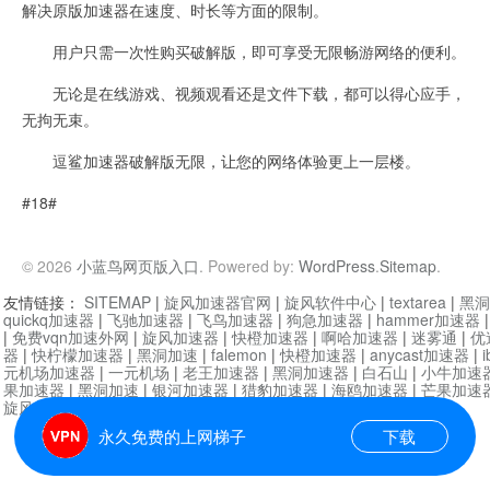
解决原版加速器在速度、时长等方面的限制。
用户只需一次性购买破解版，即可享受无限畅游网络的便利。
无论是在线游戏、视频观看还是文件下载，都可以得心应手，
无拘无束。
逗鲨加速器破解版无限，让您的网络体验更上一层楼。
#18#
© 2026
小蓝鸟网页版入口
. Powered by:
WordPress
.
Sitemap
.
友情链接：
SITEMAP
|
旋风加速器官网
|
旋风软件中心
|
textarea
|
黑洞
quickq加速器
|
飞驰加速器
|
飞鸟加速器
|
狗急加速器
|
hammer加速器
|
免费vqn加速外网
|
旋风加速器
|
快橙加速器
|
啊哈加速器
|
迷雾通
|
优
器
|
快柠檬加速器
|
黑洞加速
|
falemon
|
快橙加速器
|
anycast加速器
|
i
元机场加速器
|
一元机场
|
老王加速器
|
黑洞加速器
|
白石山
|
小牛加速
果加速器
|
黑洞加速
|
银河加速器
|
猎豹加速器
|
海鸥加速器
|
芒果加速
旋风加速器度器
|
哔咔漫画
|
PicACG
|
雷霆加速
永久免费的上网梯子
下载