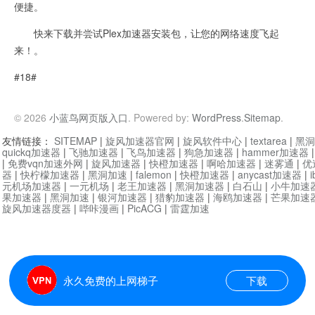
便捷。
快来下载并尝试Plex加速器安装包，让您的网络速度飞起
来！。
#18#
© 2026
小蓝鸟网页版入口
. Powered by:
WordPress
.
Sitemap
.
友情链接：
SITEMAP
|
旋风加速器官网
|
旋风软件中心
|
textarea
|
黑洞
quickq加速器
|
飞驰加速器
|
飞鸟加速器
|
狗急加速器
|
hammer加速器
|
免费vqn加速外网
|
旋风加速器
|
快橙加速器
|
啊哈加速器
|
迷雾通
|
优
器
|
快柠檬加速器
|
黑洞加速
|
falemon
|
快橙加速器
|
anycast加速器
|
i
元机场加速器
|
一元机场
|
老王加速器
|
黑洞加速器
|
白石山
|
小牛加速
果加速器
|
黑洞加速
|
银河加速器
|
猎豹加速器
|
海鸥加速器
|
芒果加速
旋风加速器度器
|
哔咔漫画
|
PicACG
|
雷霆加速
永久免费的上网梯子
下载