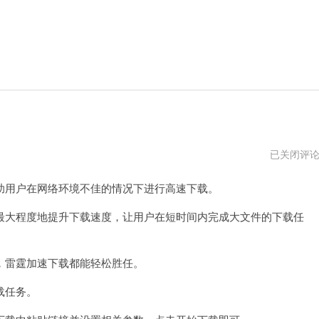
雷
已关闭评
霆
加
用户在网络环境不佳的情况下进行高速下载。
速
npv
官
大程度地提升下载速度，让用户在短时间内完成大文件的下载任
网
下
载
2023
雷霆加速下载都能轻松胜任。
载任务。