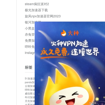
steam疯狂派对2
极光加速器下载
旋风npv加速器官网2023
银河加速器
小黑盒加速器加速
赤兔管理平台
免费加速器
哔咔免费加速服务器
instagram网页版登录入口
标签
51加速器
bitznet
hidecat
i7加速器
kuai500
panda加速器
snap加速器
vp加速器
中信加速器
云墙加速器
云速加速器
几鸡
君越加速器
哔咔加速器
哔咔哔咔加速器
喵云
回锅肉加速器
威伯斯云
小明加速器
小蓝鸟加速器
布谷vp加速器
年付加速器
心阶云
快连
怎么上外网
易飞加速器
月光加速器
机场加速器
松果云
梯子加速器
火星加速器
纸飞机加速器
绿贝加速器
菜鸟加速器