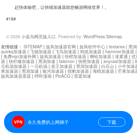
赶快体验吧，让快喵加速器助您畅游网络世界！。
#18#
© 2026
小蓝鸟网页版入口
. Powered by:
WordPress
.
Sitemap
.
友情链接：
SITEMAP
|
旋风加速器官网
|
旋风软件中心
|
textarea
|
黑洞
quickq加速器
|
飞驰加速器
|
飞鸟加速器
|
狗急加速器
|
hammer加速器
|
免费vqn加速外网
|
旋风加速器
|
快橙加速器
|
啊哈加速器
|
迷雾通
|
优
器
|
快柠檬加速器
|
黑洞加速
|
falemon
|
快橙加速器
|
anycast加速器
|
i
元机场加速器
|
一元机场
|
老王加速器
|
黑洞加速器
|
白石山
|
小牛加速
果加速器
|
黑洞加速
|
银河加速器
|
猎豹加速器
|
海鸥加速器
|
芒果加速
旋风加速器度器
|
哔咔漫画
|
PicACG
|
雷霆加速
永久免费的上网梯子
下载