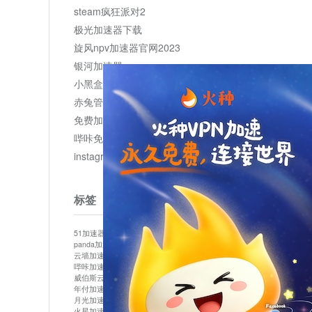
steam疯狂派对2
极光加速器下载
旋风npv加速器官网2023
银河加速器
小黑盒加速器加速
赤兔管理平台
免费加速器
哔咔免费加速服务器
instagram网页版登录入口
标签
51加速器
bitznet
hidecat
i7加速器
kuai500
panda加速器
snap加速器
vp加速器
中信加速器
云墙加速器
云速加速器
几鸡
君越加速器
哔咔加速器
哔咔哔咔加速器
喵云
回锅肉加速器
威伯斯云
小明加速器
小蓝鸟加速器
布谷vp加速器
年付加速器
心阶云
快连
怎么上外网
易飞加速器
月光加速器
机场加速器
松果云
梯子加速器
火星加速器
纸飞机加速器
绿贝加速器
菜鸟加速器