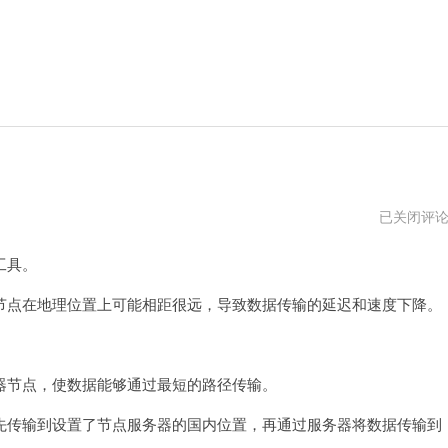
海
已关闭评
外
节
工具。
点
怎
么
点在地理位置上可能相距很远，导致数据传输的延迟和速度下降。
搭
建
节点，使数据能够通过最短的路径传输。
传输到设置了节点服务器的国内位置，再通过服务器将数据传输到