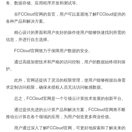
务、数据存储、应用程序开发和测试等。
在FCCloud官网的首页，用户可以直观地了解FCCloud提供的
各种产品和解决方案。
精心设计的界面和用户友好的操作使用户能够快速找到所需的
信息，并进行自主选择。
FCCloud官网致力于保障用户数据的安全。
通过高级加密技术和严格的访问控制，用户的数据始终得到保
护。
此外，官网还提供了灵活的权限管理，使用户能够根据自身需
求定制访问权限，确保未授权人员无法访问敏感数据。
总之，FCCloud官网是一个引领云计算技术发展的创新平台。
通过提供先进的云计算产品和解决方案，FCCloud官网将不断
推动云计算在各个领域的应用，为用户创造更多商业价值。
用户通过深入了解FCCloud官网，可更好地探索和了解未来的