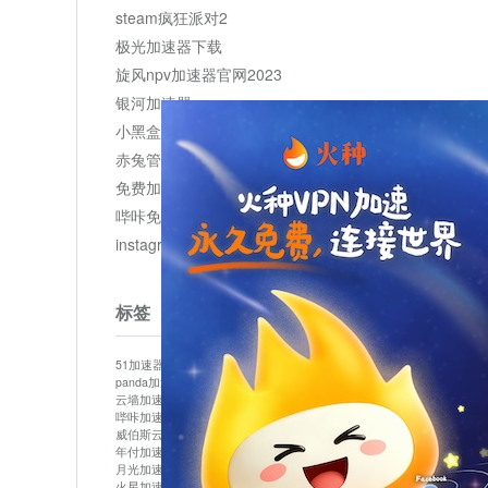
steam疯狂派对2
极光加速器下载
旋风npv加速器官网2023
银河加速器
小黑盒加速器加速
赤兔管理平台
免费加速器
哔咔免费加速服务器
instagram网页版登录入口
标签
51加速器
bitznet
hidecat
i7加速器
kuai500
panda加速器
snap加速器
vp加速器
中信加速器
云墙加速器
云速加速器
几鸡
君越加速器
哔咔加速器
哔咔哔咔加速器
喵云
回锅肉加速器
威伯斯云
小明加速器
小蓝鸟加速器
布谷vp加速器
年付加速器
心阶云
快连
怎么上外网
易飞加速器
月光加速器
机场加速器
松果云
梯子加速器
火星加速器
纸飞机加速器
绿贝加速器
菜鸟加速器