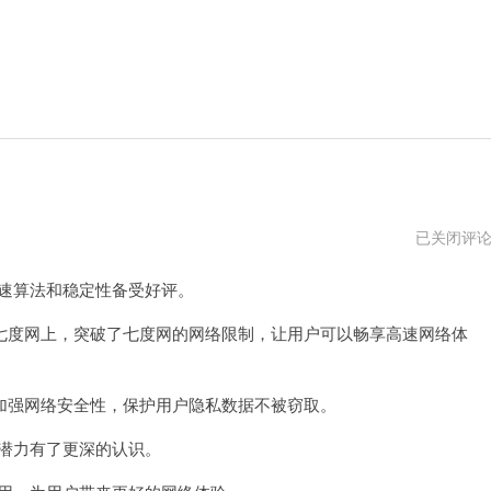
黑
已关闭评
洞
加
速算法和稳定性备受好评。
速
器
破
度网上，突破了七度网的网络限制，让用户可以畅享高速网络体
解
v107
资
源
强网络安全性，保护用户隐私数据不被窃取。
潜力有了更深的认识。