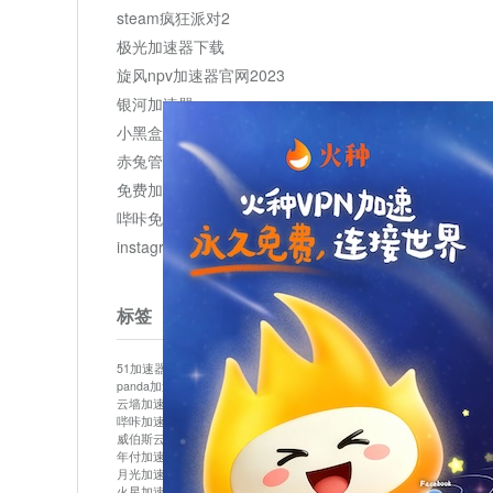
steam疯狂派对2
极光加速器下载
旋风npv加速器官网2023
银河加速器
小黑盒加速器加速
赤兔管理平台
免费加速器
哔咔免费加速服务器
instagram网页版登录入口
标签
51加速器
bitznet
hidecat
i7加速器
kuai500
panda加速器
snap加速器
vp加速器
中信加速器
云墙加速器
云速加速器
几鸡
君越加速器
哔咔加速器
哔咔哔咔加速器
喵云
回锅肉加速器
威伯斯云
小明加速器
小蓝鸟加速器
布谷vp加速器
年付加速器
心阶云
快连
怎么上外网
易飞加速器
月光加速器
机场加速器
松果云
梯子加速器
火星加速器
纸飞机加速器
绿贝加速器
菜鸟加速器