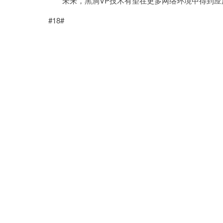
未来，黑洞VP技术有望在更多网络环境中得到应
#18#