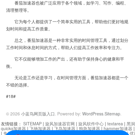
番茄加速器也被广泛应用于各个领域，如学习、写作、编程、
清理整理等。
它为每个人都提供了一个简单实用的工具，帮助他们更好地规
划时间和提高工作质量。
总之，番茄加速器是一种非常实用的时间管理工具，通过划分
工作时间和休息时间的方式，帮助人们提高工作效率和专注力。
它不仅能够增加工作的产出，还有助于保持身心的健康和平
衡。
无论是工作还是学习，在时间管理方面，番茄加速器都是一个
不错的选择。
#18#
© 2026
小蓝鸟网页版入口
. Powered by:
WordPress
.
Sitemap
.
友情链接：
SITEMAP
|
旋风加速器官网
|
旋风软件中心
|
textarea
|
黑洞
quickq加速器
|
飞驰加速器
|
飞鸟加速器
|
狗急加速器
|
hammer加速器
|
免费vqn加速外网
|
旋风加速器
|
快橙加速器
|
啊哈加速器
|
迷雾通
|
优