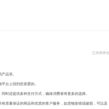
松
已关闭评
果
购
物
平
台
码产品等。
骗
局
平台上找到您喜爱的。
揭
秘
同时还提供多种支付方式，确保消费者有更多的选择。
有质量保证的商品和优质的客户服务，如货物发错或破损，可以及