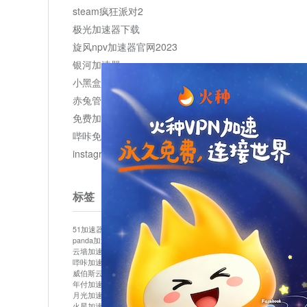
steam疯狂派对2
极光加速器下载
旋风npv加速器官网2023
银河加速器
小黑盒加速器加速
赤兔管理平台
免费加速器
哔咔免费加速服务器
instagram网页版登录入口
标签
51加速器
bitznet
hidecat
i7加速器
kuai500
panda加速器
snap加速器
vp加速器
中信加速器
云墙加速器
云速加速器
几鸡
君越加速器
哔咔加速器
哔咔哔咔加速器
喵云
回锅肉加速器
威伯斯云
小明加速器
小蓝鸟加速器
布谷vp加速器
年付加速器
心阶云
快连
怎么上外网
易飞加速器
月光加速器
机场加速器
松果云
梯子加速器
火星加速器
纸飞机加速器
绿贝加速器
菜鸟加速器