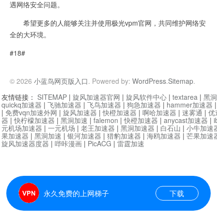
遇网络安全问题。
希望更多的人能够关注并使用极光vpm官网，共同维护网络安
全的大环境。
#18#
© 2026
小蓝鸟网页版入口
. Powered by:
WordPress
.
Sitemap
.
友情链接：
SITEMAP
|
旋风加速器官网
|
旋风软件中心
|
textarea
|
黑洞
quickq加速器
|
飞驰加速器
|
飞鸟加速器
|
狗急加速器
|
hammer加速器
|
免费vqn加速外网
|
旋风加速器
|
快橙加速器
|
啊哈加速器
|
迷雾通
|
优
器
|
快柠檬加速器
|
黑洞加速
|
falemon
|
快橙加速器
|
anycast加速器
|
i
元机场加速器
|
一元机场
|
老王加速器
|
黑洞加速器
|
白石山
|
小牛加速
果加速器
|
黑洞加速
|
银河加速器
|
猎豹加速器
|
海鸥加速器
|
芒果加速
旋风加速器度器
|
哔咔漫画
|
PicACG
|
雷霆加速
永久免费的上网梯子
下载