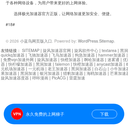
于各种网络设备，为用户带来更好的上网体验。
选择极光加速器官方正版，让网络加速更加安全、便捷。
#18#
© 2026
小蓝鸟网页版入口
. Powered by:
WordPress
.
Sitemap
.
友情链接：
SITEMAP
|
旋风加速器官网
|
旋风软件中心
|
textarea
|
黑洞
quickq加速器
|
飞驰加速器
|
飞鸟加速器
|
狗急加速器
|
hammer加速器
|
免费vqn加速外网
|
旋风加速器
|
快橙加速器
|
啊哈加速器
|
迷雾通
|
优
器
|
快柠檬加速器
|
黑洞加速
|
falemon
|
快橙加速器
|
anycast加速器
|
i
元机场加速器
|
一元机场
|
老王加速器
|
黑洞加速器
|
白石山
|
小牛加速
果加速器
|
黑洞加速
|
银河加速器
|
猎豹加速器
|
海鸥加速器
|
芒果加速
旋风加速器度器
|
哔咔漫画
|
PicACG
|
雷霆加速
永久免费的上网梯子
下载