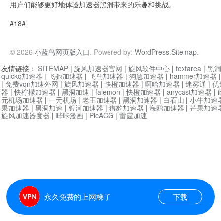
用户们能够更好地体验加速器黑洞带来的乐趣和挑战。
#18#
© 2026
小蓝鸟网页版入口
. Powered by:
WordPress
.
Sitemap
.
友情链接：
SITEMAP
|
旋风加速器官网
|
旋风软件中心
|
textarea
|
黑洞
quickq加速器
|
飞驰加速器
|
飞鸟加速器
|
狗急加速器
|
hammer加速器
|
免费vqn加速外网
|
旋风加速器
|
快橙加速器
|
啊哈加速器
|
迷雾通
|
优
器
|
快柠檬加速器
|
黑洞加速
|
falemon
|
快橙加速器
|
anycast加速器
|
i
元机场加速器
|
一元机场
|
老王加速器
|
黑洞加速器
|
白石山
|
小牛加速
果加速器
|
黑洞加速
|
银河加速器
|
猎豹加速器
|
海鸥加速器
|
芒果加速
旋风加速器度器
|
哔咔漫画
|
PicACG
|
雷霆加速
永久免费的上网梯子
下载