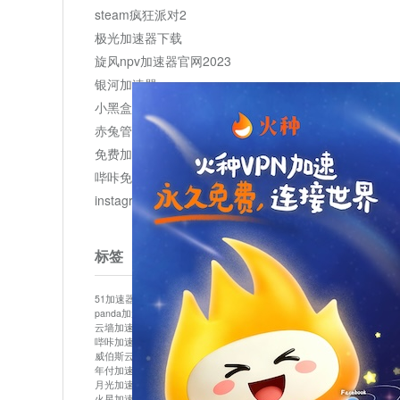
steam疯狂派对2
极光加速器下载
旋风npv加速器官网2023
银河加速器
小黑盒加速器加速
赤兔管理平台
免费加速器
哔咔免费加速服务器
instagram网页版登录入口
标签
51加速器
bitznet
hidecat
i7加速器
kuai500
panda加速器
snap加速器
vp加速器
中信加速器
云墙加速器
云速加速器
几鸡
君越加速器
哔咔加速器
哔咔哔咔加速器
喵云
回锅肉加速器
威伯斯云
小明加速器
小蓝鸟加速器
布谷vp加速器
年付加速器
心阶云
快连
怎么上外网
易飞加速器
月光加速器
机场加速器
松果云
梯子加速器
火星加速器
纸飞机加速器
绿贝加速器
菜鸟加速器