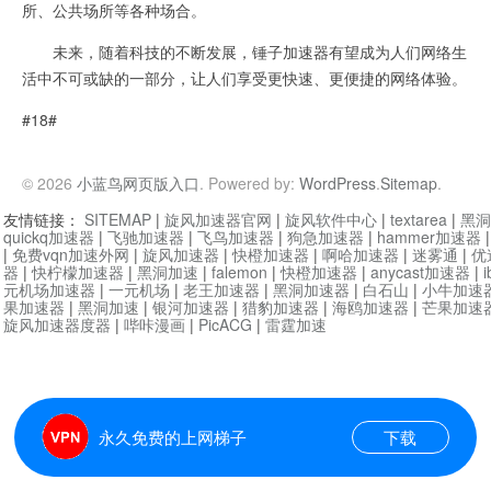
所、公共场所等各种场合。
未来，随着科技的不断发展，锤子加速器有望成为人们网络生
活中不可或缺的一部分，让人们享受更快速、更便捷的网络体验。
#18#
© 2026
小蓝鸟网页版入口
. Powered by:
WordPress
.
Sitemap
.
友情链接：
SITEMAP
|
旋风加速器官网
|
旋风软件中心
|
textarea
|
黑洞
quickq加速器
|
飞驰加速器
|
飞鸟加速器
|
狗急加速器
|
hammer加速器
|
免费vqn加速外网
|
旋风加速器
|
快橙加速器
|
啊哈加速器
|
迷雾通
|
优
器
|
快柠檬加速器
|
黑洞加速
|
falemon
|
快橙加速器
|
anycast加速器
|
i
元机场加速器
|
一元机场
|
老王加速器
|
黑洞加速器
|
白石山
|
小牛加速
果加速器
|
黑洞加速
|
银河加速器
|
猎豹加速器
|
海鸥加速器
|
芒果加速
旋风加速器度器
|
哔咔漫画
|
PicACG
|
雷霆加速
永久免费的上网梯子
下载