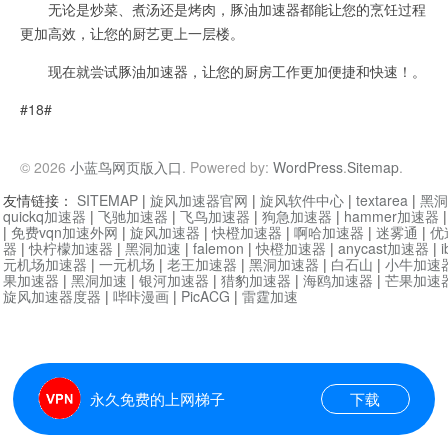
无论是炒菜、煮汤还是烤肉，豚油加速器都能让您的烹饪过程
更加高效，让您的厨艺更上一层楼。
现在就尝试豚油加速器，让您的厨房工作更加便捷和快速！。
#18#
© 2026
小蓝鸟网页版入口
. Powered by:
WordPress
.
Sitemap
.
友情链接：
SITEMAP
|
旋风加速器官网
|
旋风软件中心
|
textarea
|
黑洞
quickq加速器
|
飞驰加速器
|
飞鸟加速器
|
狗急加速器
|
hammer加速器
|
免费vqn加速外网
|
旋风加速器
|
快橙加速器
|
啊哈加速器
|
迷雾通
|
优
器
|
快柠檬加速器
|
黑洞加速
|
falemon
|
快橙加速器
|
anycast加速器
|
i
元机场加速器
|
一元机场
|
老王加速器
|
黑洞加速器
|
白石山
|
小牛加速
果加速器
|
黑洞加速
|
银河加速器
|
猎豹加速器
|
海鸥加速器
|
芒果加速
旋风加速器度器
|
哔咔漫画
|
PicACG
|
雷霆加速
永久免费的上网梯子
下载