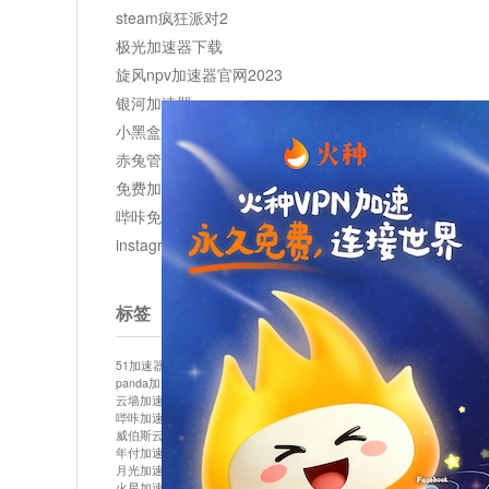
steam疯狂派对2
极光加速器下载
旋风npv加速器官网2023
银河加速器
小黑盒加速器加速
赤兔管理平台
免费加速器
哔咔免费加速服务器
instagram网页版登录入口
标签
51加速器
bitznet
hidecat
i7加速器
kuai500
panda加速器
snap加速器
vp加速器
中信加速器
云墙加速器
云速加速器
几鸡
君越加速器
哔咔加速器
哔咔哔咔加速器
喵云
回锅肉加速器
威伯斯云
小明加速器
小蓝鸟加速器
布谷vp加速器
年付加速器
心阶云
快连
怎么上外网
易飞加速器
月光加速器
机场加速器
松果云
梯子加速器
火星加速器
纸飞机加速器
绿贝加速器
菜鸟加速器